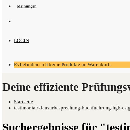
Mei­nun­gen
LOGIN
Es befinden sich keine Produkte im Warenkorb.
Startseite
testimonial/klausurbesprechung-buchfuehrung-hgb-estg-
Suchergebnisse für "test