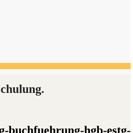
ng-buchfuehrung-hgb-estg-