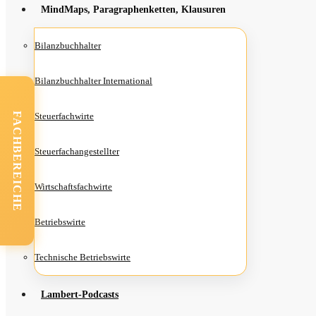
Mind­Maps, Para­gra­phen­ket­ten, Klausuren
Bilanz­buch­hal­ter
Bilanz­buch­hal­ter International
FACHBEREICHE
Steu­er­fach­wir­te
Steu­er­fach­an­ge­stell­ter
Wirt­schafts­fach­wir­te
Betriebs­wir­te
Tech­ni­sche Betriebswirte
Lam­­bert-Pod­­casts