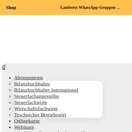
Shop
Lamberts WhatsApp-Gruppen ...
0
Abon­ne­ments
Bilanz­buch­hal­ter
Bilanz­buch­hal­ter International
Steu­er­fach­an­ge­stell­te
Steu­er­fach­wir­te
Wirt­schafts­fach­wir­te
Teschni­cher Betriebswirt
Online­kur­se
Web­i­na­re