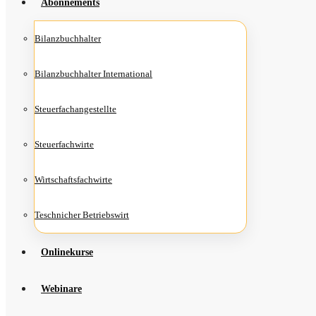
Abon­ne­ments
Bilanz­buch­hal­ter
Bilanz­buch­hal­ter International
Steu­er­fach­an­ge­stell­te
Steu­er­fach­wir­te
Wirt­schafts­fach­wir­te
Teschni­cher Betriebswirt
Online­kur­se
Web­i­na­re