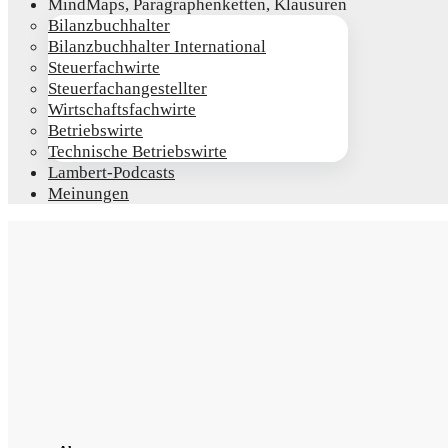
Mind­Maps, Para­gra­phen­ket­ten, Klausuren
Bilanz­buch­hal­ter
Bilanz­buch­hal­ter International
Steu­er­fach­wir­te
Steu­er­fach­an­ge­stell­ter
Wirt­schafts­fach­wir­te
Betriebs­wir­te
Tech­ni­sche Betriebswirte
Lam­­bert-Pod­­casts
Mei­nun­gen