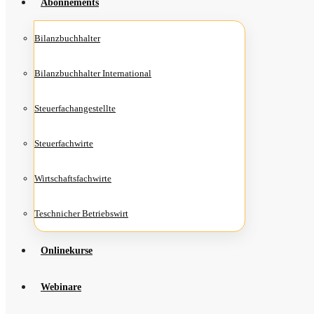
Abon­ne­ments
Bilanz­buch­hal­ter
Bilanz­buch­hal­ter International
Steu­er­fach­an­ge­stell­te
Steu­er­fach­wir­te
Wirt­schafts­fach­wir­te
Teschni­cher Betriebswirt
Online­kur­se
Web­i­na­re