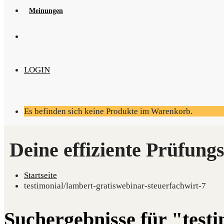
Mei­nun­gen
LOGIN
Es befinden sich keine Produkte im Warenkorb.
Startseite
testimonial/lambert-gratiswebinar-steuerfachwirt-7
Suchergebnisse für "test