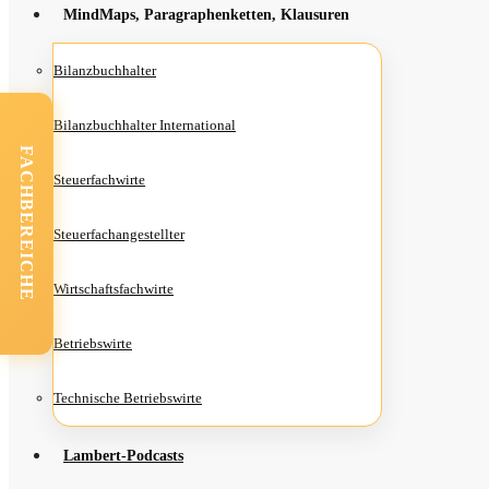
Mind­Maps, Para­gra­phen­ket­ten, Klausuren
Bilanz­buch­hal­ter
Bilanz­buch­hal­ter International
FACHBEREICHE
Steu­er­fach­wir­te
Steu­er­fach­an­ge­stell­ter
Wirt­schafts­fach­wir­te
Betriebs­wir­te
Tech­ni­sche Betriebswirte
Lam­­bert-Pod­­casts