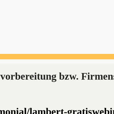
imonial/lambert-gratiswebi