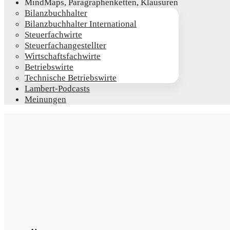
Mind­Maps, Para­gra­phen­ket­ten, Klausuren
Bilanz­buch­hal­ter
Bilanz­buch­hal­ter International
Steu­er­fach­wir­te
Steu­er­fach­an­ge­stell­ter
Wirt­schafts­fach­wir­te
Betriebs­wir­te
Tech­ni­sche Betriebswirte
Lam­­bert-Pod­­casts
Mei­nun­gen