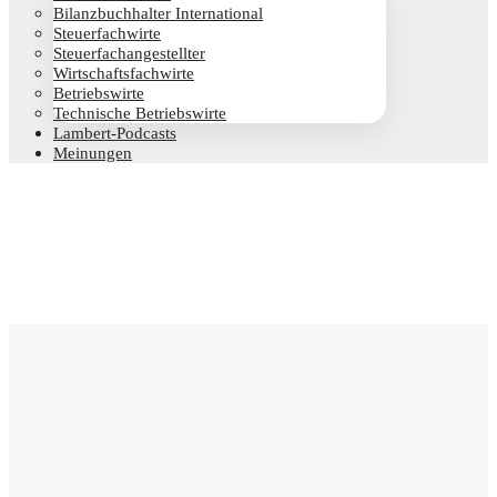
Bilanz­buch­hal­ter International
Steu­er­fach­wir­te
Steu­er­fach­an­ge­stell­ter
Wirt­schafts­fach­wir­te
Betriebs­wir­te
Tech­ni­sche Betriebswirte
Lam­­bert-Pod­­casts
Mei­nun­gen