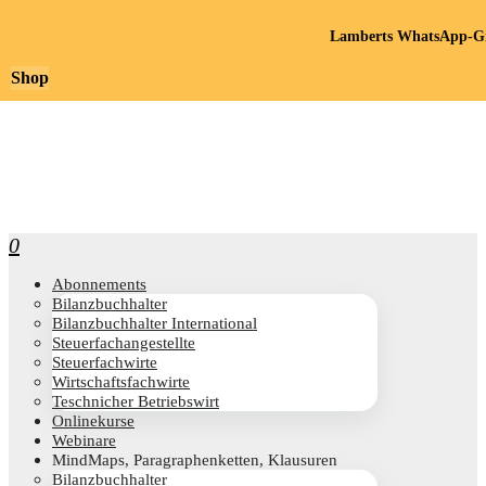
Lamberts WhatsApp-Gr
Shop
0
Abon­ne­ments
Bilanz­buch­hal­ter
Bilanz­buch­hal­ter International
Steu­er­fach­an­ge­stell­te
Steu­er­fach­wir­te
Wirt­schafts­fach­wir­te
Teschni­cher Betriebswirt
Online­kur­se
Web­i­na­re
Mind­Maps, Para­gra­phen­ket­ten, Klausuren
Bilanz­buch­hal­ter