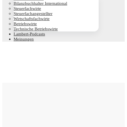
Bilanz­buch­hal­ter International
Steu­er­fach­wir­te
Steu­er­fach­an­ge­stell­ter
Wirt­schafts­fach­wir­te
Betriebs­wir­te
Tech­ni­sche Betriebswirte
Lam­­bert-Pod­­casts
Mei­nun­gen