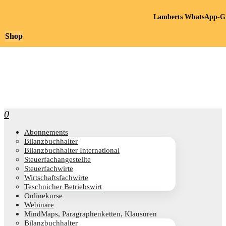
Lamberts WhatsApp-Gr
Shop
0
Abon­ne­ments
Bilanz­buch­hal­ter
Bilanz­buch­hal­ter International
Steu­er­fach­an­ge­stell­te
Steu­er­fach­wir­te
Wirt­schafts­fach­wir­te
Teschni­cher Betriebswirt
Online­kur­se
Web­i­na­re
Mind­Maps, Para­gra­phen­ket­ten, Klausuren
Bilanz­buch­hal­ter