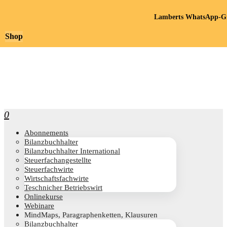
Lamberts WhatsApp-Gr
Shop
0
Abon­ne­ments
Bilanz­buch­hal­ter
Bilanz­buch­hal­ter International
Steu­er­fach­an­ge­stell­te
Steu­er­fach­wir­te
Wirt­schafts­fach­wir­te
Teschni­cher Betriebswirt
Online­kur­se
Web­i­na­re
Mind­Maps, Para­gra­phen­ket­ten, Klausuren
Bilanz­buch­hal­ter