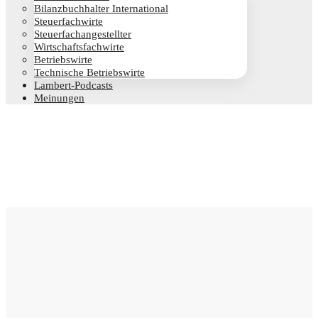
Bilanz­buch­hal­ter International
Steu­er­fach­wir­te
Steu­er­fach­an­ge­stell­ter
Wirt­schafts­fach­wir­te
Betriebs­wir­te
Tech­ni­sche Betriebswirte
Lam­­bert-Pod­­casts
Mei­nun­gen