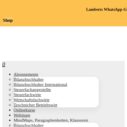
Lamberts WhatsApp-Gr
Shop
0
Abon­ne­ments
Bilanz­buch­hal­ter
Bilanz­buch­hal­ter International
Steu­er­fach­an­ge­stell­te
Steu­er­fach­wir­te
Wirt­schafts­fach­wir­te
Teschni­cher Betriebswirt
Online­kur­se
Web­i­na­re
Mind­Maps, Para­gra­phen­ket­ten, Klausuren
Bilanz­buch­hal­ter