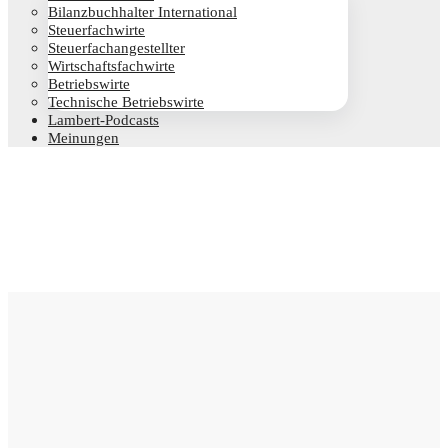
Bilanz­buch­hal­ter International
Steu­er­fach­wir­te
Steu­er­fach­an­ge­stell­ter
Wirt­schafts­fach­wir­te
Betriebs­wir­te
Tech­ni­sche Betriebswirte
Lam­­bert-Pod­­casts
Mei­nun­gen