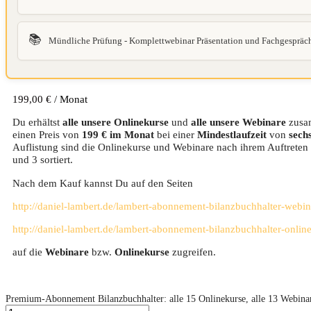
📚
Mündliche Prüfung - Komplettwebinar Präsentation und Fachgespräc
199,00
€
/ Monat
Du erhältst
alle unsere Onlinekurse
und
alle unsere Webinare
zusa
einen Preis von
199 € im Monat
bei einer
Mindestlaufzeit
von
sech
Auflistung sind die Onlinekurse und Webinare nach ihrem Auftreten 
und 3 sortiert.
Nach dem Kauf kannst Du auf den Seiten
http://daniel-lambert.de/lambert-abonnement-bilanzbuchhalter-webin
http://daniel-lambert.de/lambert-abonnement-bilanzbuchhalter-onlin
auf die
Webinare
bzw.
Onlinekurse
zugreifen.
Premium-Abonnement Bilanzbuchhalter: alle 15 Onlinekurse, alle 13 Webin