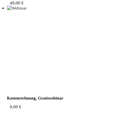
49,00
€
Kos­ten­rech­nung, Gratiswebinar
0,00
€