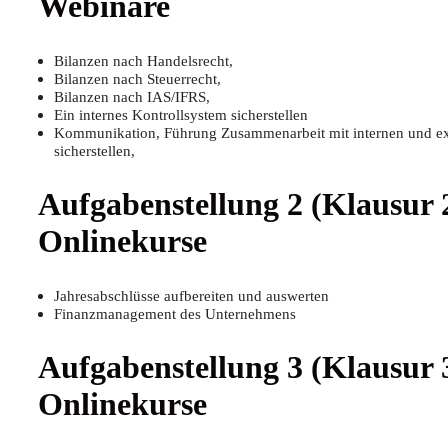
Webinare
Bilan­zen nach Handelsrecht,
Bilan­zen nach Steuerrecht,
Bilan­zen nach IAS/IFRS,
Ein inter­nes Kon­troll­sys­tem sicherstellen
Kom­mu­ni­ka­ti­on, Füh­rung Zusam­men­ar­beit mit inter­nen und ex
sicherstellen,
Auf­ga­ben­stel­lung 2 (Klau­sur
Onlinekurse
Jah­res­ab­schlüs­se auf­be­rei­ten und auswerten
Finanz­ma­nage­ment des Unternehmens
Auf­ga­ben­stel­lung 3 (Klau­sur
Onlinekurse