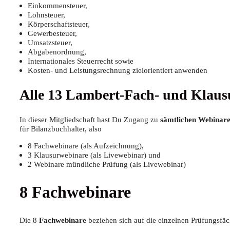
Ein­kom­men­steu­er,
Lohn­steu­er,
Kör­per­schaft­steu­er,
Gewer­be­steu­er,
Umsatz­steu­er,
Abga­ben­ord­nung,
Inter­na­tio­na­les Steu­er­recht sowie
Kos­ten- und Leis­tungs­rech­nung ziel­ori­en­tiert anwenden
Alle 13 Lam­bert-Fach- und Klau
In die­ser Mit­glied­schaft hast Du Zugang zu
sämt­li­chen Web­i­na­
für Bilanz­buch­hal­ter, also
8 Fach­web­i­na­re (als Aufzeichnung),
3 Klau­sur­web­i­na­re (als Live­web­i­nar) und
2 Web­i­na­re münd­li­che Prü­fung (als Livewebinar)
8 Fach­web­i­na­re
Die 8
Fach­web­i­na­re
bezie­hen sich auf die ein­zel­nen Prü­fungs­fä­