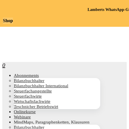
Lamberts WhatsApp-Gr
Shop
0
Abon­ne­ments
Bilanz­buch­hal­ter
Bilanz­buch­hal­ter International
Steu­er­fach­an­ge­stell­te
Steu­er­fach­wir­te
Wirt­schafts­fach­wir­te
Teschni­cher Betriebswirt
Online­kur­se
Web­i­na­re
Mind­Maps, Para­gra­phen­ket­ten, Klausuren
Bilanz­buch­hal­ter