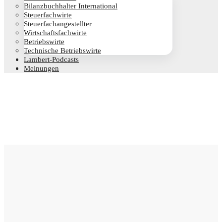
Bilanz­buch­hal­ter International
Steu­er­fach­wir­te
Steu­er­fach­an­ge­stell­ter
Wirt­schafts­fach­wir­te
Betriebs­wir­te
Tech­ni­sche Betriebswirte
Lam­­bert-Pod­­casts
Mei­nun­gen