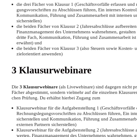
die drei Fächer von Klau­sur 1 (Geschäfts­vor­fäl­le erfas­sen und
gungs­vor­schrif­ten zu Abschlüs­sen füh­ren, Ein inter­nes Kon­troll­
Kom­mu­ni­ka­ti­on, Füh­rung und Zusam­men­ar­beit mit inter­nen u
sicherstellen)
die bei­den Fächer von Klau­sur 2 (Jah­res­ab­schlüs­se auf­be­rei­te
Finanz­ma­nage­ment des Unter­neh­mens wahr­neh­men, gestal­ten
drit­te Fach, Kom­mu­ni­ka­ti­on, Füh­rung und Zusam­men­ar­beit is
erwähnt) und
die bei­den Fächer von Klau­sur 3 (also Steu­ern sowie Kos­ten- u
ziel­ori­en­tiert anwenden)
3 Klau­sur­web­i­na­re
Die
3 Klau­sur­web­i­na­re
(als Live­web­i­na­re) sind dage­gen nicht pr
Fächer abge­stimmt, son­dern viel­mehr auf die ein­zel­nen Klau­su­ren 
chen Prü­fung. Du erhältst hier­bei Zugang zum
Klau­sur­web­i­nar für die Auf­ga­ben­stel­lung 1 (Geschäfts­vor­fäl­l
Rech­nungs­le­gungs­vor­schrif­ten zu Abschlüs­sen füh­ren, Ein inte
sicher­stel­len und Kom­mu­ni­ka­ti­on, Füh­rung und Zusam­men­ar­b
exter­nen Part­nern sicherstellen)
Klau­sur­web­i­nar für die Auf­ga­ben­stel­lung 2 (Jah­res­ab­schlüs­se 
wer­ten, Finanz­ma­nage­ment des Unter­neh­mens wahr­neh­men, ge