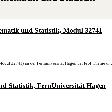
e­ma­tik und Sta­tis­tik, Modul 32741
ik (Modul 32741) an der Fern­uni­ver­si­tät Hagen bei Prof. Klei­ne 
nd Sta­tis­tik, Fern­Uni­ver­si­tät Hagen