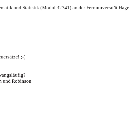
the­ma­tik und Sta­tis­tik (Modul 32741) an der Fern­uni­ver­si­tä
uersätze! ;-)
 zwangsläufig?
son und Robinson