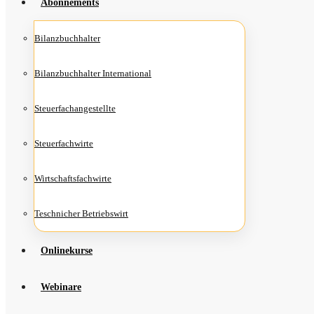
Abon­ne­ments
Bilanz­buch­hal­ter
Bilanz­buch­hal­ter International
Steu­er­fach­an­ge­stell­te
Steu­er­fach­wir­te
Wirt­schafts­fach­wir­te
Teschni­cher Betriebswirt
Online­kur­se
Web­i­na­re