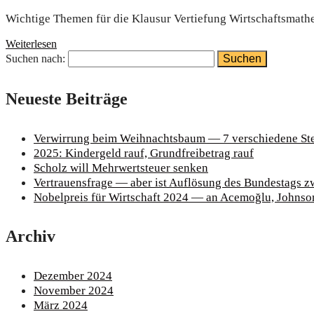
Wich­ti­ge The­men für die Klau­sur Ver­tie­fung Wirt­schafts­ma­
Weiterlesen
Suchen nach:
Neu­es­te Beiträge
Ver­wir­rung beim Weih­nachts­baum — 7 ver­schie­de­ne Ste
2025: Kin­der­geld rauf, Grund­frei­be­trag rauf
Scholz will Mehr­wert­steu­er senken
Ver­trau­ens­fra­ge — aber ist Auf­lö­sung des Bun­des­tags
Nobel­preis für Wirt­schaft 2024 — an Ace­moğ­lu, John­
Archiv
Dezember 2024
November 2024
März 2024