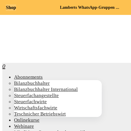
Shop
Lamberts WhatsApp-Gruppen ...
0
Abon­ne­ments
Bilanz­buch­hal­ter
Bilanz­buch­hal­ter International
Steu­er­fach­an­ge­stell­te
Steu­er­fach­wir­te
Wirt­schafts­fach­wir­te
Teschni­cher Betriebswirt
Online­kur­se
Web­i­na­re