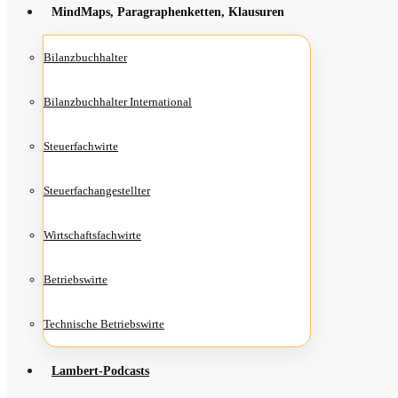
Mind­Maps, Para­gra­phen­ket­ten, Klausuren
Bilanz­buch­hal­ter
Bilanz­buch­hal­ter International
Steu­er­fach­wir­te
Steu­er­fach­an­ge­stell­ter
Wirt­schafts­fach­wir­te
Betriebs­wir­te
Tech­ni­sche Betriebswirte
Lam­­bert-Pod­­casts