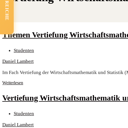
FACHBEREICHE
The­men Ver­tie­fung Wirt­schafts­ma­th
Studenten
Daniel Lambert
Im Fach Ver­tie­fung der Wirt­schafts­ma­the­ma­tik und Sta­tis­t
Weiterlesen
Ver­tie­fung Wirt­schafts­ma­the­ma­tik u
Studenten
Daniel Lambert